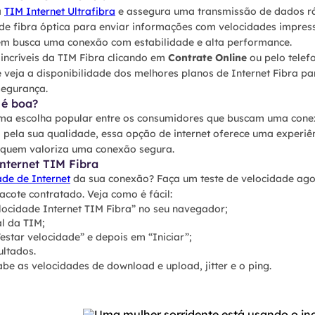
a
TIM Internet Ultrafibra
e assegura uma transmissão de dados rá
 de fibra óptica para enviar informações com velocidades impressi
em busca uma conexão com estabilidade e alta performance.
ncríveis da TIM Fibra clicando em
Contrate Online
ou pelo telef
 veja a disponibilidade dos melhores planos de Internet Fibra pa
segurança.
 é boa?
ma escolha popular entre os consumidores que buscam uma conex
 pela sua qualidade, essa opção de internet oferece uma experiê
a quem valoriza uma conexão segura.
Internet TIM Fibra
ade de Internet
da sua conexão? Faça um teste de velocidade ag
cote contratado. Veja como é fácil:
elocidade Internet TIM Fibra” no seu navegador;
al da TIM;
estar velocidade” e depois em “Iniciar”;
ultados.
be as velocidades de download e upload, jitter e o ping.