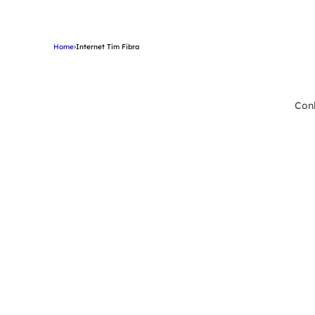
Home
›
Internet Tim Fibra
Conh