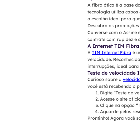
A fibra ótica é a base d
tecnologia utiliza cabos
a escolha ideal para qu
Descubra as promoções i
Converse com o Assine e
contrate com rapidez e 
A Internet TIM Fibra
A
TIM Internet Fibra
é u
velocidade. Reconhecida
interrupções, ideal par
Teste de velocidade 
Curioso sobre a
velocid
você está recebendo o pa
Digite “Teste de v
Acesse o site ofici
Clique na opção “T
Aguarde pelos res
Prontinho! Agora você sa