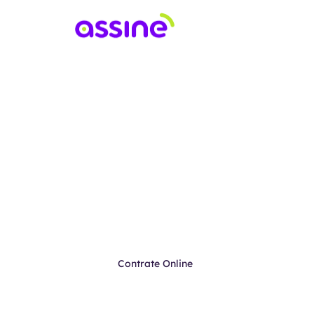
Internet Fibra Ópt
Assine
500 Mega
por
apenas
R$ 59,99!
*
Contrate Online